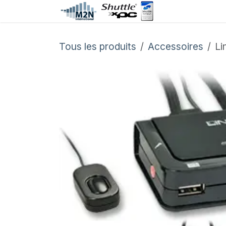
Se rendre au contenu
Accueil
C
Tous les produits
Accessoires
Li