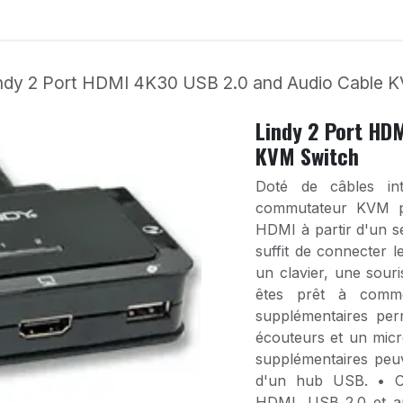
onfigurateur
Accessoires
Déstockage
Support
ndy 2 Port HDMI 4K30 USB 2.0 and Audio Cable 
Lindy 2 Port HD
KVM Switch
Doté de câbles int
commutateur KVM p
HDMI à partir d'un se
suffit de connecter 
un clavier, une sour
êtes prêt à comm
supplémentaires per
écouteurs et un mic
supplémentaires peuv
d'un hub USB. • C
HDMI, USB 2.0 et au