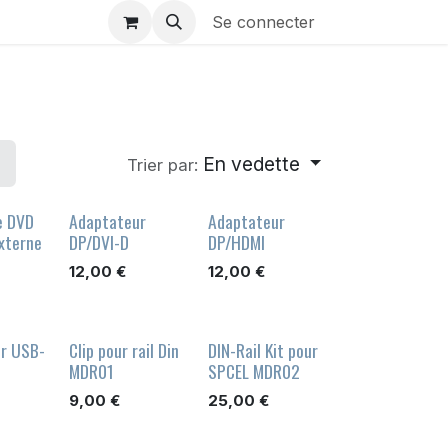
Se connecter
En vedette
Trier par:
e DVD
Adaptateur
Adaptateur
xterne
DP/DVI-D
DP/HDMI
12,00
€
12,00
€
r USB-
Clip pour rail Din
DIN-Rail Kit pour
MDR01
SPCEL MDR02
9,00
€
25,00
€