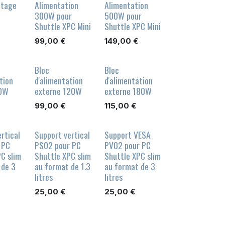
ntage
Alimentation
Alimentation
300W pour
500W pour
Shuttle XPC Mini
Shuttle XPC Mini
99,00
€
149,00
€
Bloc
Bloc
tion
d'alimentation
d'alimentation
90W
externe 120W
externe 180W
99,00
€
115,00
€
rtical
Support vertical
Support VESA
 PC
PS02 pour PC
PV02 pour PC
C slim
Shuttle XPC slim
Shuttle XPC slim
 de 3
au format de 1.3
au format de 3
litres
litres
25,00
€
25,00
€