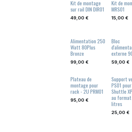
Kit de montage
Kit de mo
sur rail DIN DIR01
MRS01
49,00
€
15,00
€
Alimentation 250
Bloc
Watt 80Plus
d'alimenta
Bronze
externe 
99,00
€
59,00
€
Plateau de
Support ve
montage pour
PS01 pour
rack - 2U PRM01
Shuttle XP
au format
95,00
€
litres
25,00
€