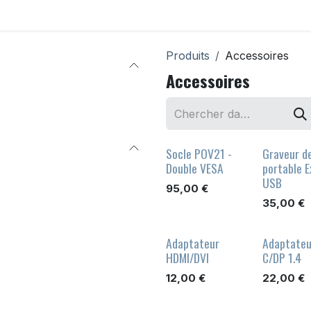
onfigurateur
Accessoires
Déstockage
Support
Produits
Accessoires
Accessoires
Socle POV21 -
Graveur d
Double VESA
portable E
USB
95,00
€
35,00
€
Adaptateur
Adaptateu
HDMI/DVI
C/DP 1.4
12,00
€
22,00
€