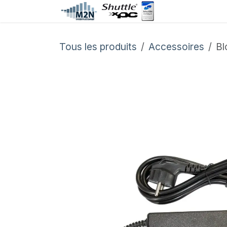
Se rendre au contenu
Accueil
C
Tous les produits
Accessoires
Bl