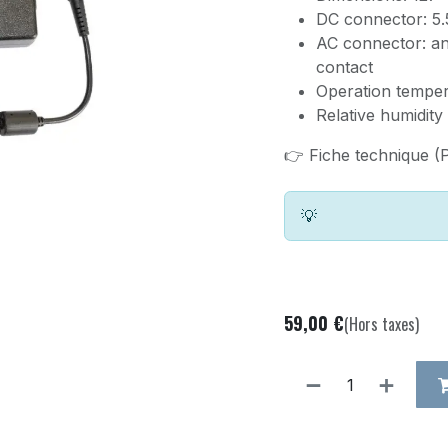
DC connector: 5.
AC connector: an
contact
Operation temper
Relative humidit
👉 Fiche technique (
💡
59,00
€
(Hors taxes)