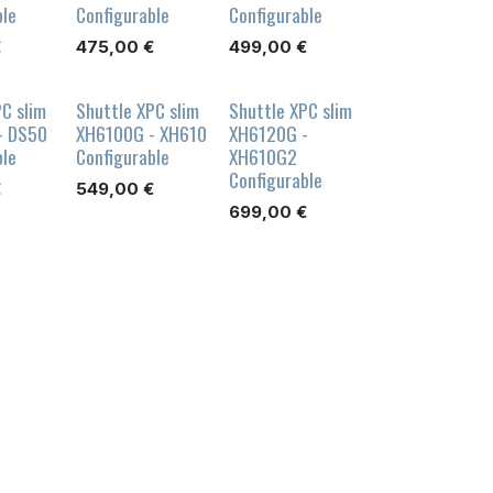
ble
Configurable
Configurable
€
475,00
€
499,00
€
C slim
Shuttle XPC slim
Shuttle XPC slim
- DS50
XH6100G - XH610
XH6120G -
ble
Configurable
XH610G2
Configurable
€
549,00
€
699,00
€