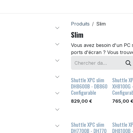
onfigurateur
Accessoires
Déstockage
Support
Produits
Slim
Slim
Vous avez besoin d'un PC 
ports d'écran ? Vous trouver
Shuttle XPC slim
Shuttle XP
DH8600B - DB860
XH8100G 
Configurable
Configura
829,00
€
765,00
Shuttle XPC slim
Shuttle XP
DH7700B - DH770
DH8100B 