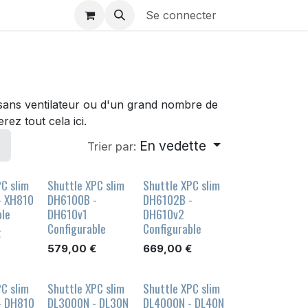
Se connecter
sans ventilateur ou d'un grand nombre de
ez tout cela ici.
En vedette
Trier par:
C slim
Shuttle XPC slim
Shuttle XPC slim
- XH810
DH6100B -
DH6102B -
ble
DH610v1
DH610v2
Configurable
Configurable
€
579,00
€
669,00
€
C slim
Shuttle XPC slim
Shuttle XPC slim
- DH810
DL3000N - DL30N
DL4000N - DL40N