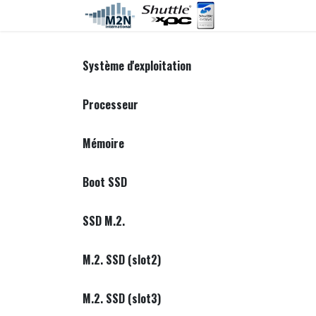
Se rendre au contenu
Accueil
C
Système d'exploitation
Processeur
Mémoire
Boot SSD
SSD M.2.
M.2. SSD (slot2)
M.2. SSD (slot3)