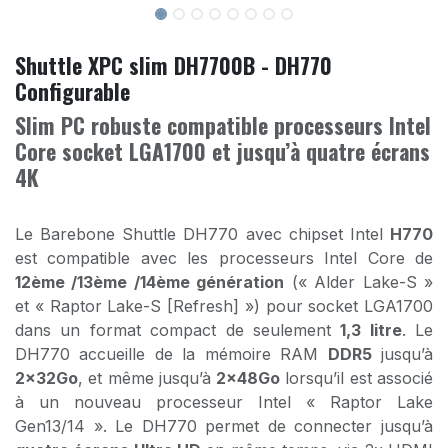
Shuttle XPC slim DH7700B - DH770
Configurable
Slim PC robuste compatible processeurs Intel
Core socket LGA1700 et jusqu’à quatre écrans
4K
Le Barebone Shuttle DH770 avec chipset Intel
H770
est compatible avec les processeurs Intel Core de
12ème /13ème /14ème génération
(« Alder Lake-S »
et « Raptor Lake-S [Refresh] ») pour socket LGA1700
dans un format compact de seulement
1,3 litre
. Le
DH770 accueille de la mémoire RAM
DDR5
jusqu’à
2x32Go
, et même jusqu’à
2x48Go
lorsqu’il est associé
à un nouveau processeur Intel « Raptor Lake
Gen13/14 ». Le DH770 permet de connecter jusqu’à