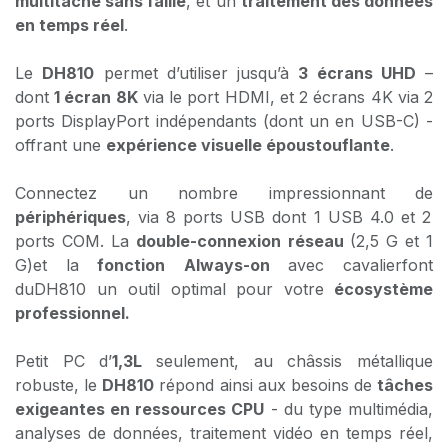
multitâche sans faille
, et un
traitement des données
en temps réel
.
Le
DH810
permet d’utiliser jusqu’à
3 écrans UHD
–
dont
1 écran 8K
via le port HDMI, et 2 écrans 4K via 2
ports DisplayPort indépendants (dont un en USB-C) -
offrant une
expérience visuelle époustouflante
.
Connectez un nombre impressionnant de
périphériques
, via 8 ports USB dont 1 USB 4.0 et 2
ports COM. La
double-connexion réseau
(2,5 G et 1
G)et la
fonction Always-on
avec cavalierfont
duDH810 un outil optimal pour votre
écosystème
professionnel.
Petit PC d’
1,3L
seulement, au châssis métallique
robuste, le
DH810
répond ainsi aux besoins de
tâches
exigeantes en ressources CPU
- du type multimédia,
analyses de données, traitement vidéo en temps réel,